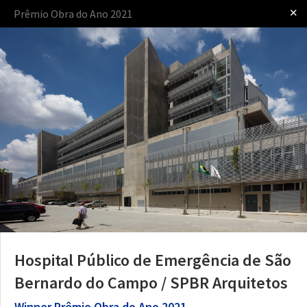
✕
Prêmio Obra do Ano 2021
Iniciar sessão
apresentado por
O Prêmio
O Processo
As Regras
Arquitetura Hospitalar
Hospital Público de Emergência de São
Bernardo do Campo / SPBR Arquitetos
Winner
Prêmio Obra do Ano 2021