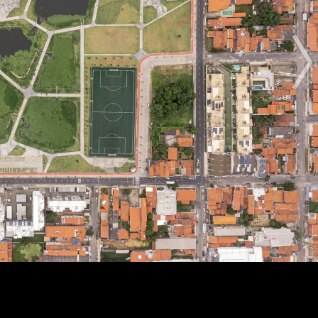
O Prêmio
O Processo
As Regras