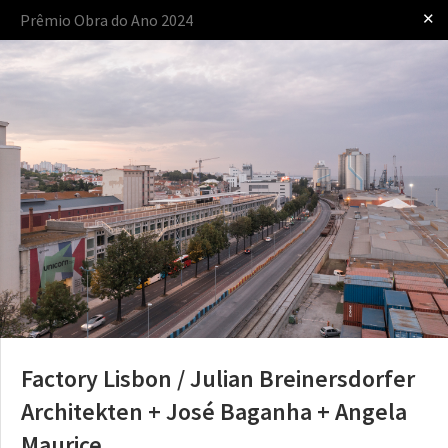
✕
Prêmio Obra do Ano 2024
Iniciar sessão
apresentado por
O Prêmio
O Processo
As Regras
Factory Lisbon / Julian Breinersdorfer
Architekten + José Baganha + Angela
Maurice