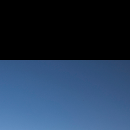
Projetos
Artigos
apresentado por
O Prêmio
O Processo
As Regras