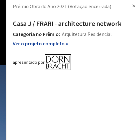
✕
Prêmio Obra do Ano 2021
(Votação encerrada)
Produtos
Notícias
Imagens
Iniciar sessão
Criar conta
Casa J / FRARI - architecture network
Categoria no Prêmio:
Arquitetura Residencial
Ver o projeto completo »
apresentado por